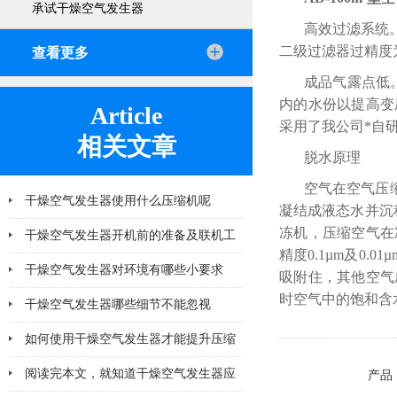
承试干燥空气发生器
高效过滤系统。
二级过滤器过精度为
查看更多
成品气露点低
内的水份以提高变
Article
采用了我公司*自
相关文章
脱水原理
空气在空气压
干燥空气发生器使用什么压缩机呢
凝结成液态水并沉
冻机，压缩空气在
干燥空气发生器开机前的准备及联机工
精度0.1µm及0
作有哪些
干燥空气发生器对环境有哪些小要求
吸附住，其他空气成
时空气中的饱和含水
干燥空气发生器哪些细节不能忽视
如何使用干燥空气发生器才能提升压缩
空气的纯净度？
阅读完本文，就知道干燥空气发生器应
产品