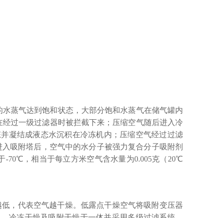
中的水蒸气达到饱和状态，大部分饱和水蒸气在储气罐内
在经过一级过滤器时被拦截下来；压缩空气随后进入冷
态并凝结成液态水沉积在冷冻机内；压缩空气经过过滤
2℃；进入吸附塔后，空气中的水分子被强力复合分子吸附剂
0℃，相当于每立方米空气含水量为0.005克（20℃
越低，代表空气越干燥。低露点干燥空气将吸附变压器
燥、冷冻干燥及吸附干燥于一体并采用多级过滤系统。