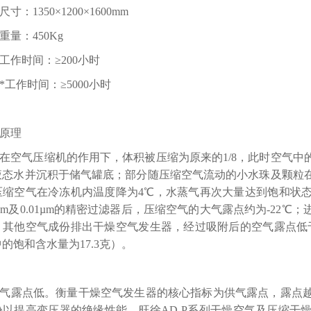
寸：1350×1200×1600mm
重量：450Kg
工作时间：≥200小时
*工作时间：≥5000小时
原理
在空气压缩机的作用下，体积被压缩为原来的1/8，此时空气
液态水并沉积于储气罐底；部分随压缩空气流动的小水珠及颗粒
压缩空气在冷冻机内温度降为4℃，水蒸气再次大量达到饱和状
1µm及0.01µm的精密过滤器后，压缩空气的大气露点约为-2
其他空气成份排出干燥空气发生器，经过吸附后的空气露点低于-7
的饱和含水量为17.3克）。
气露点低。衡量干燥空气发生器的核心指标为供气露点，露点
份以提高变压器的绝缘性能。旺徐AD-P系列干燥空气及压缩干