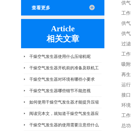
供气
查看更多
工作压
供气
Article
供气
相关文章
过滤
工作
干燥空气发生器使用什么压缩机呢
吸附
干燥空气发生器开机前的准备及联机工
再生
作有哪些
干燥空气发生器对环境有哪些小要求
运行
干燥空气发生器哪些细节不能忽视
接口
如何使用干燥空气发生器才能提升压缩
环境
空气的纯净度？
阅读完本文，就知道干燥空气发生器应
工作
该注意哪几点小问题
干燥空气发生器的使用需要注意些什么
总功