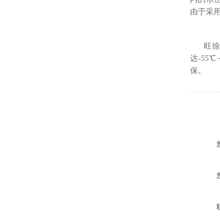
由于采用
旺
达-5
保。