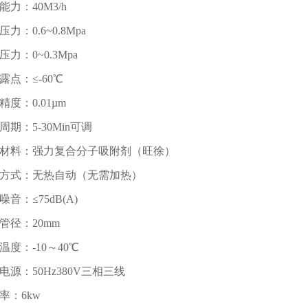
能力：40M3/h
力：0.6~0.8Mpa
压力：0~0.3Mpa
露点：≤-60℃
精度：0.01µm
周期：5-30Min可调
材料：强力复合分子吸附剂（旺徐）
方式：无热自动（无需加热）
噪音：≤75dB(A)
管径：20mm
温度：-10～40℃
电源：50Hz380V三相三线
率：6kw