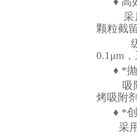
♦ 高
采用“
颗粒截留
级过
0.1μ
♦ *
吸附
烤吸附
♦ *
采用P