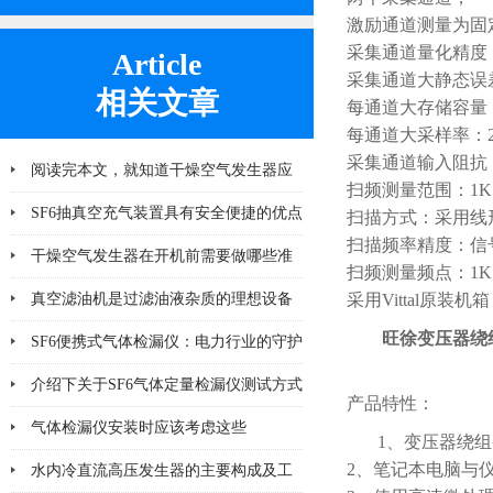
激励通道测量为固定
采集通道量化精度：
Article
采集通道大静态误差
相关文章
每通道大存储容量：
每通道大采样率：20
采集通道输入阻抗
阅读完本文，就知道干燥空气发生器应
扫频测量范围：1K
该注意哪几点小问题
SF6抽真空充气装置具有安全便捷的优点
扫描方式：采用线
扫描频率精度：信号
&amp;#160;
干燥空气发生器在开机前需要做哪些准
扫频测量频点：1K－
备工作
真空滤油机是过滤油液杂质的理想设备
采用Vittal原装机箱
旺徐
变压器绕
SF6便携式气体检漏仪：电力行业的守护
神
介绍下关于SF6气体定量检漏仪测试方式
产品特性：
的优缺点
气体检漏仪安装时应该考虑这些
1、变压器绕
2、笔记本电脑与仪
水内冷直流高压发生器的主要构成及工