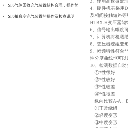
3、使用高速微处
作原理
SF6气体回收充气装置结构合理，操作简
4、硬件机芯采用
及相间接触短路等
洁明了
SF6抽真空充气装置的操作及检查说明
HTBX-H变压器
6、信号输出幅度可
7、计算机将检测结
8、变压器绕组变
9、幅频特性符合
性分度曲线也可以
10、检测数据自动
①*性很好
②*性较好
③*性较差
④*性很差
纵向比较A-A、
①正常绕组
②轻度变形
③中度变形