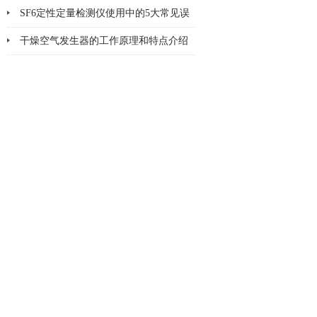
SF6定性定量检测仪使用中的5大常见误
区与校准技巧
干燥空气发生器的工作原理和特点介绍