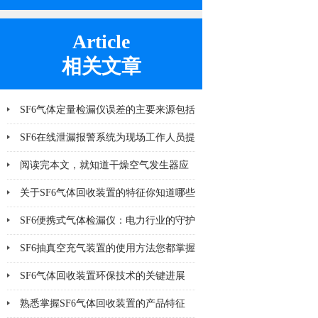
Article
相关文章
SF6气体定量检漏仪误差的主要来源包括
哪8个方面
SF6在线泄漏报警系统为现场工作人员提
供更多一层可靠保护
阅读完本文，就知道干燥空气发生器应
该注意哪几点小问题
关于SF6气体回收装置的特征你知道哪些
SF6便携式气体检漏仪：电力行业的守护
神
SF6抽真空充气装置的使用方法您都掌握
了吗
SF6气体回收装置环保技术的关键进展
熟悉掌握SF6气体回收装置的产品特征