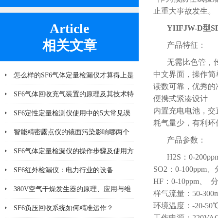
止重大事故发生。
Article
YHFJW-D型
相关文章
产品特征：
无需比色管，
中文界面，操作简
怎么样的SF6气体定量检漏仪才算得上是
读数可靠，优秀的
好产品
SF6气体回收充气装置的原理及其技术特
便携式紧凑设计
内置充电电池，交
点分析
SF6定性定量检测仪使用中的5大常见误
耗气量少，有利环保
区与校准技巧
智能精密露点仪的镜面污染影响哪两个
产品参数：
方面
SF6气体定量检漏仪的操作步骤及使用方
H2S：0-200p
SO2：0-100ppm
法说明
SF6红外检漏仪：电力行业的设备
HF：0-10ppm、 
380V空气干燥发生器的原理、应用与维
样气流量：50-300m
环境温度：-20-50
护
SF6负压回收系统如何精准运作？
工作电源：220V