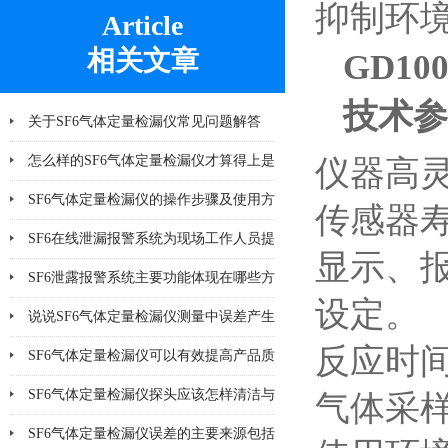
抑制环
Article
相关文章
GD10
技术参
关于SF6气体定量检漏仪常见问题解答
怎么样的SF6气体定量检漏仪才算得上是
仪器高灵
好产品
SF6气体定量检漏仪的操作步骤及使用方
传感器寿命
法说明
SF6在线泄漏报警系统为现场工作人员提
显示、
供更多一层可靠保护
SF6泄露报警系统主要功能体现在哪些方
设定。
面
说说SF6气体定量检漏仪测量中误差产生
反应时间
的8个因素
SF6气体定量检漏仪可以有效提高产品质
量
SF6气体定量检漏仪探头应该怎样清洁与
气体采样速
更换
SF6气体定量检漏仪误差的主要来源包括