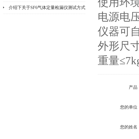
使用环境;
哪8个方面
介绍下关于SF6气体定量检漏仪测试方式
电源电压：2
的优缺点
仪器可自
外形尺寸(
重量≤7k
产品
您的单位
您的姓名