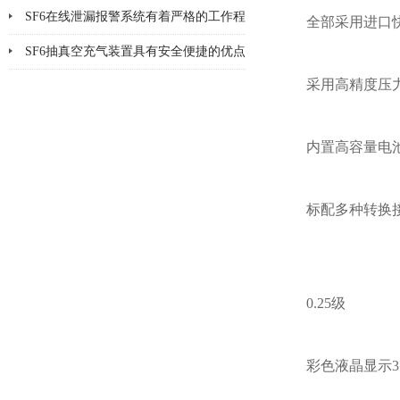
及未来发展趋势
SF6在线泄漏报警系统有着严格的工作程
全部采用进口
序和要求
SF6抽真空充气装置具有安全便捷的优点
采用高精度压
&amp;#160;
内置高容量电
标配多种转换
0.25级
彩色液晶显示3