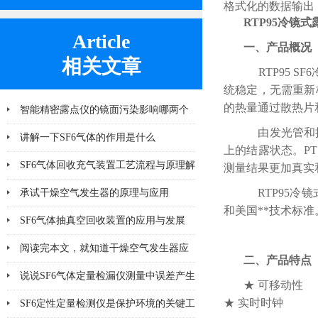
格式化的数据输出
RTP95冷镜式
Article
一、产品概况
相关文章
RTP95 
统稳定，无需重新
的热量通过散热片
智能精密露点仪的镜面污染影响哪两个
由发光管和接
方面
讲解一下SF6气体的作用是什么
上的结露状态。P
SF6气体回收充气装置工艺流程与原理解
测量结果更加真实
析
RTP95冷
承试干燥空气发生器的原理与应用
和美国**技术标准
SF6气体抽真空回收装置的应用与发展
阅读完本文，就知道干燥空气发生器应
二、产品特点
该注意哪几点小问题
说说SF6气体定量检漏仪测量中误差产生
★ 可移动性
★ 实时时钟
的8个因素
SF6定性定量检测仪是保护环境的关键工