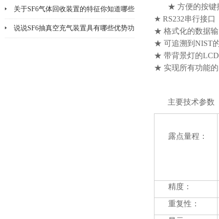
★ 方便的按键
具
关于SF6气体回收装置的特征你知道哪些
★ RS232串行接口
说说SF6抽真空充气装置具有哪些优势功
★ 格式化的数据
★ 可追溯到NIS
能呢
★ 带背景灯的LC
★ 实现所有功能
主要技术参数
露点量程：
精度：
重复性：