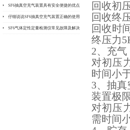
回收初压力
的SF6气体回收
SF6抽真空充气装置具有安全便捷的优点
回收终压力
&amp;#160;
仔细说说SF6抽真空充气装置正确的使用
回收时间
方法
SF6气体定性定量检测仪常见故障及解决
终压力5
方法大全
2、充气
对初压力为
时间小于
3、抽真
装置极限
对初压力为
需时间小