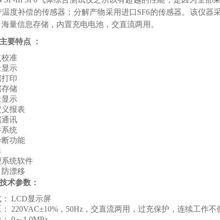
带温度补偿的传感器；分解产物采用进口SF6的传感器。该仪器
，海量信息存储，内置充电电池，交直流两用。
主要特点 ：
点校准
量显示
据打印
据存储
量显示
定义报表
据通讯
件系统
诊断功能
单
理系统软件
，防漂移
技术参数：
： LCD显示屏
： 220VAC±10%，50Hz，交直流两用，过充保护，连续工作
 0～1.0MPa