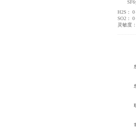
SF
H2S： 
SO2： 
灵敏度：±