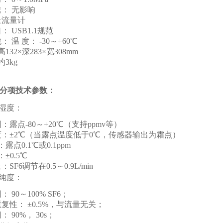
： 无影响
量流量计
： USB1.1规范
 温 度： -30～+60℃
高132×深283×宽308mm
约3kg
分项技术参数：
6湿度：
：露点-80～+20℃（支持ppmv等）
：±2℃（当露点温度低于0℃，传感器输出为霜点）
：露点0.1℃或0.1ppm
：±0.5℃
SF6调节在0.5～0.9L/min
6纯度：
 90～100% SF6；
复性： ±0.5%，与流量无关；
 90%， 30s；