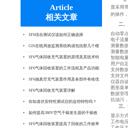
Article
度采用
的操作
相关文章
二、
自动零
SF6综合测试仪该如何正确选择
电子流
测量数
GIS在线局放监测系统构成包括那几个模
测量数
块
SF6气体回收充气装置的原理及其技术特
智能电
用户自
点分析
SF6气体回收装置的工作流程及产品功能
支持数
支持文
说明
SF6抽真空充气装置作用及各部件有啥优
仪器自
图形菜
势
SF6气体回收充气装置详解
数据管
抗油污
你知道伏安特性测试仪的这些特性吗？
三、
如何提高380V空气干燥发生器的干燥效
显示方式
工作电压
率？
SF6气体回收装置提高了回收的工作效率
工作压力：