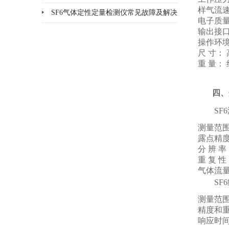
样气流速
SF6气体定性定量检测仪常见故障及解决
电子质
输出接口
方法大全
操作环境：
尺 寸： 
重 量： 
四、
SF
测量范围
露点精度
分 辨 率
重 复 性
气体流量：
SF
测量范围：
精度和重
响应时间：