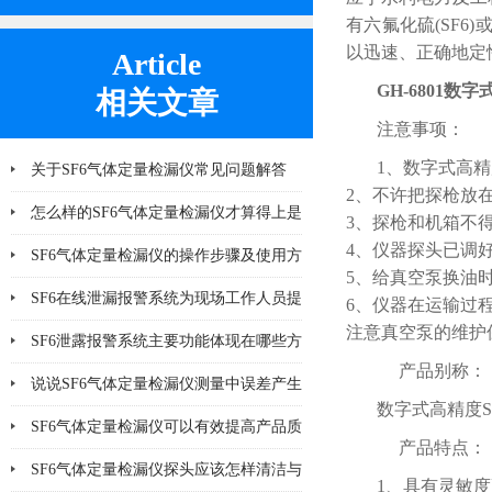
有六氟化硫(SF6
以迅速、正确地定
Article
GH-6801数
相关文章
注意事项：
1、数字式高
关于SF6气体定量检漏仪常见问题解答
2、不许把探枪放
怎么样的SF6气体定量检漏仪才算得上是
3、探枪和机箱不
4、仪器探头已调
好产品
SF6气体定量检漏仪的操作步骤及使用方
5、给真空泵换油
法说明
SF6在线泄漏报警系统为现场工作人员提
6、仪器在运输过
注意真空泵的维护
供更多一层可靠保护
SF6泄露报警系统主要功能体现在哪些方
产品别称：
面
说说SF6气体定量检漏仪测量中误差产生
数字式高精度S
的8个因素
SF6气体定量检漏仪可以有效提高产品质
产品特点：
量
SF6气体定量检漏仪探头应该怎样清洁与
1、具有灵敏度