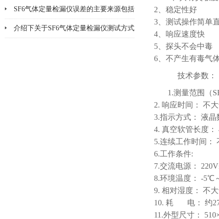
更换
SF6气体定量检漏仪误差的主要来源包括
2、稳定性好
3、测试操作简单
哪8个方面
介绍下关于SF6气体定量检漏仪测试方式
4、响应速度快
5、探头不会中毒
的优缺点
6、不产生有毒气
技术参数：
1.测量范围（SF
2. 响应时间： 不大
3.指示方式： 液
4. 真空软管长度： 
5.连续工作时间：
6.工作条件:
7.交流电源： 220V±2
8.环境温度： -5℃
9. 相对湿度： 不大
10. 耗 电： 约2
11.外型尺寸： 510×