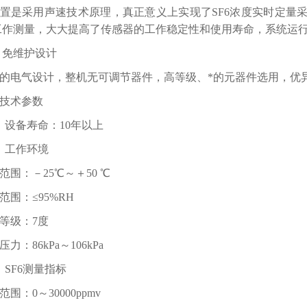
置是采用声速技术原理，真正意义上实现了SF6浓度实时定量
工作测量，大大提高了传感器的工作稳定性和使用寿命，系统运行
、 免维护设计
的电气设计，整机无可调节器件，高等级、*的元器件选用，优
技术参数
）设备寿命：10年以上
）工作环境
范围：－25℃～＋50 ℃
范围：≤95%RH
等级：7度
力：86kPa～106kPa
）SF6测量指标
范围：0～30000ppmv