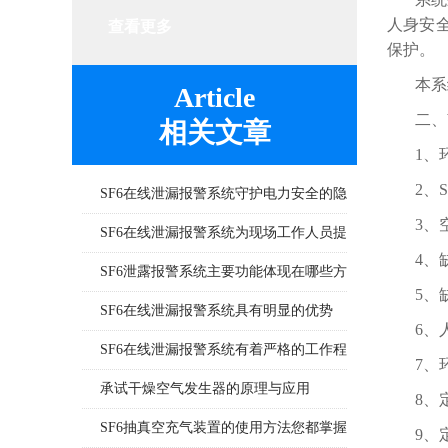
人身安
查看更多
保护。
本系
Article
二、
相关文章
1、
2、
SF6在线泄漏报警系统守护电力安全的隐
3、
形力量
SF6在线泄漏报警系统为现场工作人员提
4、
供更多一层可靠保护
SF6泄露报警系统主要功能体现在哪些方
5、
面
SF6在线泄漏报警系统具有明显的优势
6、
SF6在线泄漏报警系统有着严格的工作程
7、
序和要求
承试干燥空气发生器的原理与应用
8、
SF6抽真空充气装置的使用方法您都掌握
9、