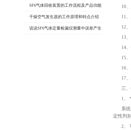
了吗
SF6气体回收装置的工作流程及产品功能
10
11
说明
干燥空气发生器的工作原理和特点介绍
12
说说SF6气体定量检漏仪测量中误差产生
13
的8个因素
14
15
16
17
三、
1、
系统
定性判别
2、