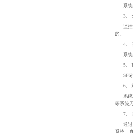
系统
3、
监控
的。
4、
系统
5、
SF
6、
系统
等系统
7、
通过
系统，