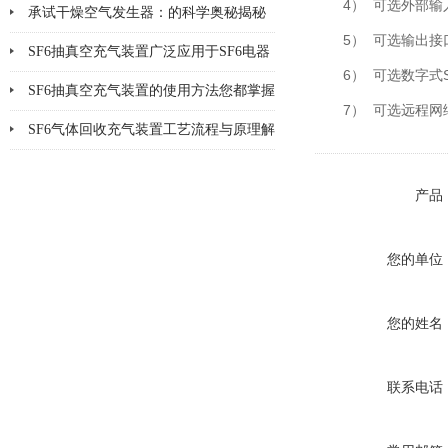
4） 可选外部
承试干燥空气发生器：的科学奥秘揭秘
5） 可选输出
SF6抽真空充气装置广泛应用于SF6电器
6） 可选数字式
产品
SF6抽真空充气装置的使用方法您都掌握
7） 可选远程
了吗
SF6气体回收充气装置工艺流程与原理解
析
产品
您的单位
您的姓名
联系电话