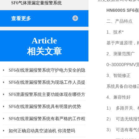
SF6气体泄漏定量报警系统
HN6000S S
查看更多
二、产品特点
1、技术*
Article
基于声速原理，
相关文章
2、测量范围广
0~30000PP
SF6在线泄漏报警系统守护电力安全的隐
3、智能修正
形力量
SF6在线泄漏报警系统为现场工作人员提
系统具备自动修
供更多一层可靠保护
SF6泄露报警系统主要功能体现在哪些方
4、兼容性好
面
SF6在线泄漏报警系统具有明显的优势
1） 多路开关
SF6在线泄漏报警系统有着严格的工作程
2） 可选无线报
3） 可选有毒气
序和要求
如何正确启动真空滤油机 你清楚吗