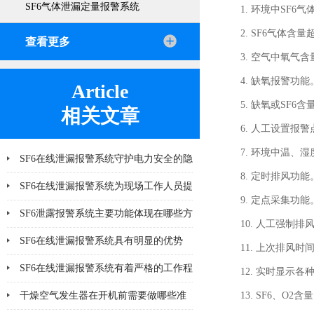
SF6气体泄漏定量报警系统
1. 环境中SF
2. SF6气体含
查看更多
3. 空气中氧气
4. 缺氧报警功能
Article
5. 缺氧或SF
相关文章
6. 人工设置报警
7. 环境中温、
SF6在线泄漏报警系统守护电力安全的隐
8. 定时排风功能
形力量
SF6在线泄漏报警系统为现场工作人员提
9. 定点采集功能
供更多一层可靠保护
SF6泄露报警系统主要功能体现在哪些方
10. 人工强制排
面
SF6在线泄漏报警系统具有明显的优势
11. 上次排风
SF6在线泄漏报警系统有着严格的工作程
12. 实时显示
序和要求
干燥空气发生器在开机前需要做哪些准
13. SF6、O