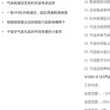
14. 数据报表功
备工作
气体检漏仪安装时应该考虑这些
15. 历史数据查
一套SF6红外检漏仪，搞定泄漏检测难题
16. 红外检测提
智能精密露点仪的镜面污染影响哪两个
17. 可选无线报
方面
干燥空气发生器对环境有哪些小要求
18. 可选有毒气
19. 可选外部
20. 可选输出
21. 可选数字
22. 可选远程
WXBS-II S
工作环境：
温度范围：－10℃
湿度范围：≤95%