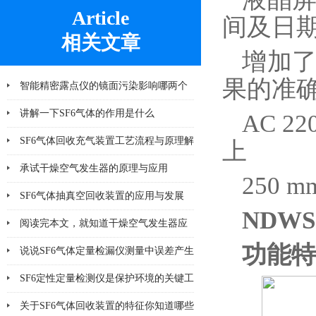
Article
间及日
相关文章
增加
果的准
智能精密露点仪的镜面污染影响哪两个
方面
讲解一下SF6气体的作用是什么
AC 
SF6气体回收充气装置工艺流程与原理解
上
析
承试干燥空气发生器的原理与应用
250 m
SF6气体抽真空回收装置的应用与发展
NDWS
阅读完本文，就知道干燥空气发生器应
功能特
该注意哪几点小问题
说说SF6气体定量检漏仪测量中误差产生
的8个因素
SF6定性定量检测仪是保护环境的关键工
具
关于SF6气体回收装置的特征你知道哪些