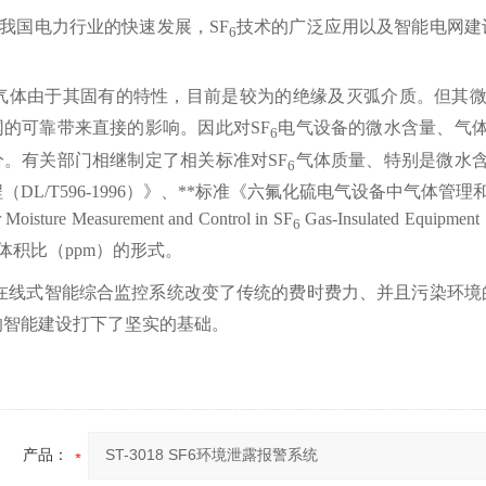
我国电力行业的快速发展，SF
技术的广泛应用以及智能电网建
6
气体由于其固有的特性，目前是较为的绝缘及灭弧介质。但其
网的可靠带来直接的影响。因此对SF
电气设备的微水含量、气
6
分。有关部门相继制定了相关标准对SF
气体质量、特别是微水
6
DL/T596-1996）》、**标准《六氟化硫电气设备中气体管理和检验
r Moisture Measurement and Control in SF
Gas-Insulated Equ
6
体积比（ppm）的形式。
在线式智能综合监控系统改变了传统的费时费力、并且污染环境
的智能建设打下了坚实的基础。
产品：