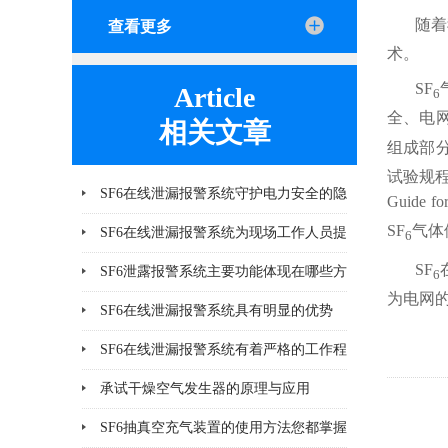
随着
查看更多
术。
SF
Article
6
全、电
相关文章
组成部
试验规程（
SF6在线泄漏报警系统守护电力安全的隐
Guide fo
SF
气体
形力量
SF6在线泄漏报警系统为现场工作人员提
6
SF
供更多一层可靠保护
SF6泄露报警系统主要功能体现在哪些方
6
为电网
面
SF6在线泄漏报警系统具有明显的优势
SF6在线泄漏报警系统有着严格的工作程
序和要求
承试干燥空气发生器的原理与应用
SF6抽真空充气装置的使用方法您都掌握