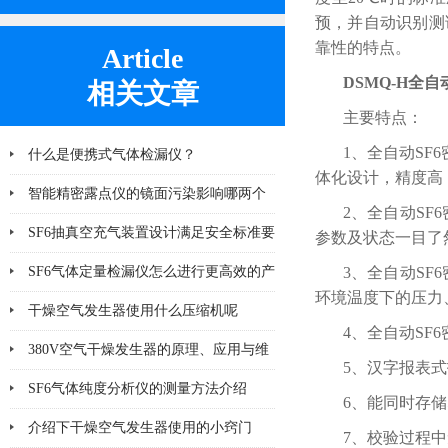
预，并自动识别测
靠性的特点。
Article
DSMQ-H全
相关文章
主要特点：
1、全自动SF
什么是便携式气体检漏仪？
体化设计，精度高
智能精密露点仪的镜面污染影响哪两个
2、全自动S
方面
SF6抽真空充气装置设计满足安全标准要
参数及状态一目了
求
SF6气体定量检漏仪怎么进行更高效的产
3、全自动S
环境温度下的压力
品检漏?
干燥空气发生器使用什么压缩机呢
4、全自动S
380V空气干燥发生器的原理、应用与维
5、汉字报表
护
SF6气体纯度分析仪的测量方法介绍
6、能同时存
介绍下干燥空气发生器使用的小窍门
7、校验过程