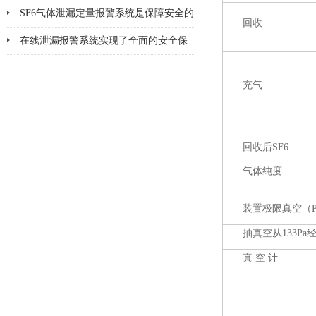
洁明了
SF6气体泄漏定量报警系统是保障安全的
回收
技术
在线泄漏报警系统实现了全面的安全保
障目的
充气
回收后SF6
气体纯度
装置极限真空（P
抽真空从133Pa
真 空 计