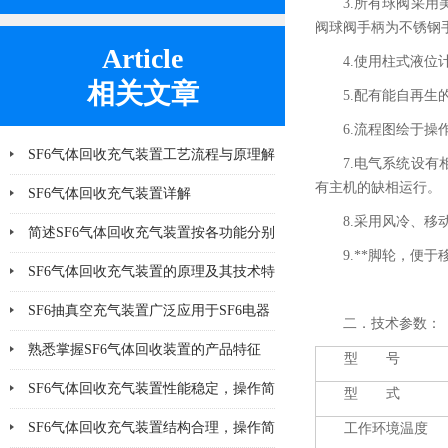
3.所有球阀采用
阀球阀手柄为不锈钢
Article
4.使用柱式
相关文章
5.配有能自再生的
6.流程图绘于
SF6气体回收充气装置工艺流程与原理解
7.电气系统设
有主机的缺相运行。
析
SF6气体回收充气装置详解
8.采用风冷、
简述SF6气体回收充气装置按各功能分别
9.**脚轮，便
说明其操作
SF6气体回收充气装置的原理及其技术特
点分析
SF6抽真空充气装置广泛应用于SF6电器
二．技术参数：
产品
熟悉掌握SF6气体回收装置的产品特征
型 号
SF6气体回收充气装置性能稳定，操作简
型 式
便
SF6气体回收充气装置结构合理，操作简
工作环境温度