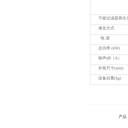
干燥过滤器再生
液化方式
电 源
总功率 (kW)
噪声dB（A）
外形尺寸(mm)
设备自重(kg)
产品