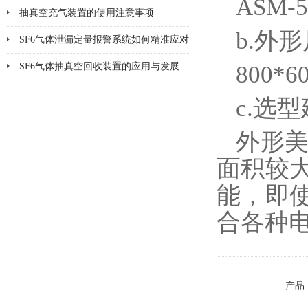
ASM-
抽真空充气装置的使用注意事项
b.外
SF6气体泄漏定量报警系统如何精准应对
泄漏风险？
SF6气体抽真空回收装置的应用与发展
800*
c.选
外形
面积较
能，即
合各种
产品