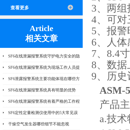
3、两
查看更多
4、可
Article
5、报
相关文章
6、人
7、8.
SF6在线泄漏报警系统守护电力安全的隐
8、数据
形力量
SF6在线泄漏报警系统为现场工作人员提
9、历
供更多一层可靠保护
SF6泄露报警系统主要功能体现在哪些方
ASM
面
SF6在线泄漏报警系统具有明显的优势
产品主
SF6在线泄漏报警系统有着严格的工作程
序和要求
SF6定性定量检测仪使用中的5大常见误
a.技
区与校准技巧
干燥空气发生器哪些细节不能忽视