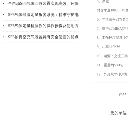
5、净化
全自动SF6气体回收装置实现高效、环保
对含水量1000PPM(体
的SF6气体回收
SF6气体泄漏定量报警系统：精准守护电
6、年泄漏率≤1%名
气安全
SF6气体定量检漏仪的操作步骤及使用方
7、噪声≤75dB(A)声
法说明
SF6抽真空充气装置具有安全便捷的优点
8、工作环境温度-10°
9、功率≤10KW
&amp;#160;
10、电源：交流三相五线制
11、重量约550kg
12、外形尺寸(长×宽×高)：
产品
您的单位