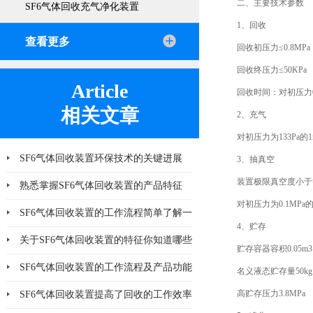
二、主要技术参数
SF6气体回收充气净化装置
1、回收
查看更多
回收初压力≤0.8MPa
回收终压力≤50KPa
Article
回收时间：对初压力0.8
相关文章
2、充气
对初压力为133Pa的1m
SF6气体回收装置环保技术的关键进展
3、抽真空
装置极限真空度小于等于
熟悉掌握SF6气体回收装置的产品特征
对初压力为0.1MPa的1
SF6气体回收装置的工作流程简单了解一
4、贮存
下
关于SF6气体回收装置的特征你知道哪些
贮存容器容积0.05m3
SF6气体回收装置的工作流程及产品功能
名义液态贮存量50kg
说明
高贮存压力3.8MPa
SF6气体回收装置提高了回收的工作效率