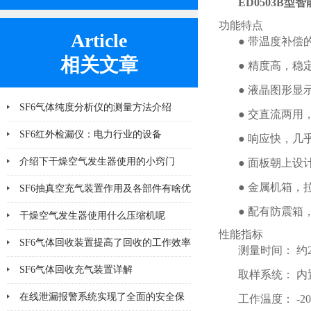
ED0503B型
功能特点
Article
● 带温度补偿
相关文章
● 精度高，稳
● 液晶图形显
SF6气体纯度分析仪的测量方法介绍
● 交直流两用
SF6红外检漏仪：电力行业的设备
● 响应快，几
介绍下干燥空气发生器使用的小窍门
● 面板朝上设
● 金属机箱，
SF6抽真空充气装置作用及各部件有啥优
● 配有防震
势
干燥空气发生器使用什么压缩机呢
性能指标
SF6气体回收装置提高了回收的工作效率
测量时间： 约
SF6气体回收充气装置详解
取样系统： 
在线泄漏报警系统实现了全面的安全保
工作温度： -2