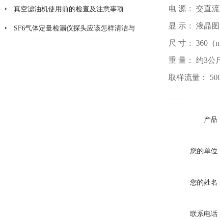
电 源： 交直
障目的
真空滤油机使用前的检查及注意事项
显 示： 液晶
SF6气体定量检漏仪探头应该怎样清洁与
尺 寸： 360（
更换
重 量： 约3公
取样流量： 500~
产品
您的单位
您的姓名
联系电话