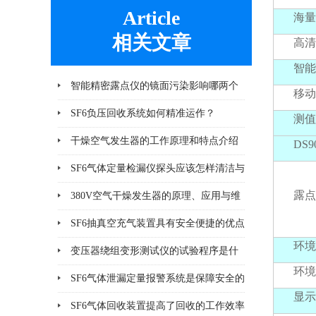
Article
海量
相关文章
高清
智能
智能精密露点仪的镜面污染影响哪两个
移动
方面
SF6负压回收系统如何精准运作？
测值
干燥空气发生器的工作原理和特点介绍
DS
SF6气体定量检漏仪探头应该怎样清洁与
露点
更换
380V空气干燥发生器的原理、应用与维
护
SF6抽真空充气装置具有安全便捷的优点
环境
&amp;#160;
变压器绕组变形测试仪的试验程序是什
环境
么
SF6气体泄漏定量报警系统是保障安全的
显示
技术
SF6气体回收装置提高了回收的工作效率