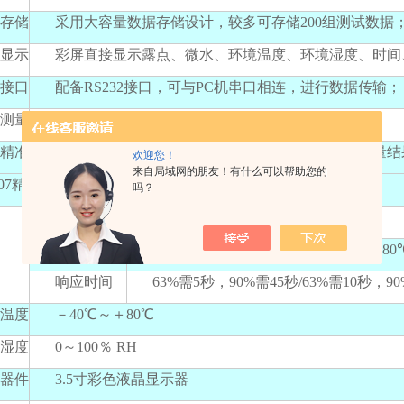
存储
采用大容量数据存储设计，较多可存储200组测试数据
显示
彩屏直接显示露点、微水、环境温度、环境湿度、时间
接口
配备RS232接口，可与PC机串口相连，进行数据传输；
测量
内置4Ah可充锂电池，一次充满可连续工作10小时；
精准
增加了温度补偿功能，确保了各种温度条件下的测量结
欢迎您！
来自局域网的朋友！有什么可以帮助您的
907精密露点仪技术参数
吗？
测量范围
－80℃～+ 20℃
测量精度
±0.5℃（－60℃～+ 20℃）/±2℃（－8
响应时间
63%需5秒，90%需45秒/63%需10秒，90
温度
－40℃～＋80℃
湿度
0～100％ RH
器件
3.5寸彩色液晶显示器