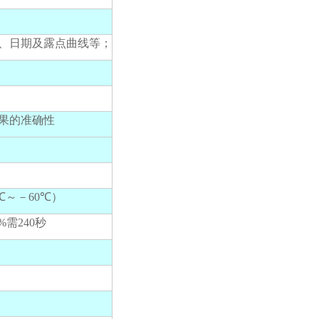
；
、日期及露点曲线等；
询
果的准确性
0℃～－60℃）
%需240秒