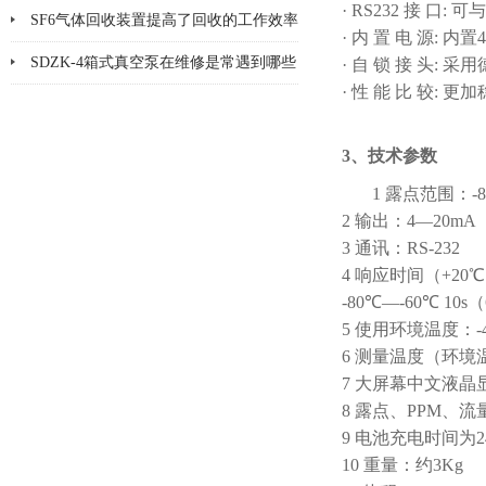
· RS232 接 口:
技术
SF6气体回收装置提高了回收的工作效率
· 内 置 电 源:
SDZK-4箱式真空泵在维修是常遇到哪些
· 自 锁 接 头:
· 性 能 比 较:
问题及解决办法
3、技术参数
1 露点范围：-8
2 输出：4—20mA
3 通讯：RS-232
4 响应时间（+20℃）
-80℃—-60℃ 10s
5 使用环境温度：-4
6 测量温度（环境温
7 大屏幕中文液
8 露点、PPM、
9 电池充电时间
10 重量：约3Kg