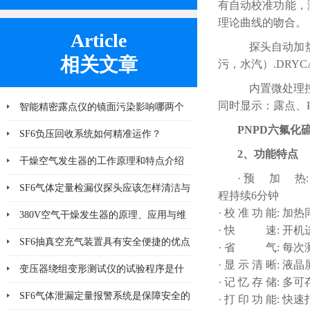
有自动校准功能，
理论曲线的吻合。
Article
探头自动加热
相关文章
污，水汽）.DR
内置微处理控
同时显示：露点、
智能精密露点仪的镜面污染影响哪两个
PNPD六氟化
方面
SF6负压回收系统如何精准运作？
2、功能特点
干燥空气发生器的工作原理和特点介绍
· 预 加 热
SF6气体定量检漏仪探头应该怎样清洁与
程持续6分钟
· 校 准 功 能
更换
380V空气干燥发生器的原理、应用与维
· 快 速: 开机
护
SF6抽真空充气装置具有安全便捷的优点
· 省 气: 每次测
· 显 示 清 晰
&amp;#160;
变压器绕组变形测试仪的试验程序是什
· 记 忆 存 储: 
么
SF6气体泄漏定量报警系统是保障安全的
· 打 印 功 能: 快