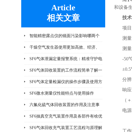
Article
和设备
相关文章
技术
项目
智能精密露点仪的镜面污染影响哪两个
测量
方面
干燥空气发生器使用更加高效、经济、
测量
安全、环保
-5
SF6气体泄漏定量报警系统：精准守护电
±0.
气安全
SF6气体回收装置的工作流程简单了解一
分辨
下
SF6气体定量检漏仪的操作步骤及使用方
响应
法说明
SF6微水测量仪性能特点与使用操作
（＋
六氟化硫气体回收装置的作用及注意事
电源
项
SF6抽真空充气装置作用及各部件有啥优
内
势
SF6气体回收充气装置工艺流程与原理解
工作