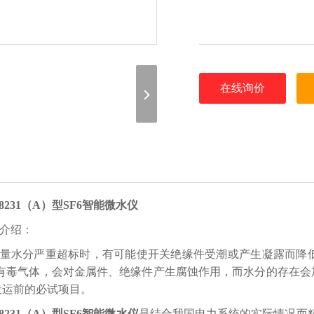
在线询价
-8231（A）型SF6智能微水仪
介绍：
量水分严重超标时，有可能使开关绝缘件受潮或产生凝露而降低其
2等有毒气体，会对金属件、绝缘件产生腐蚀作用，而水分的存在会
投运前的必试项目。
-8231（A）型SF6智能微水仪
是结合我国电力系统的实际情况而