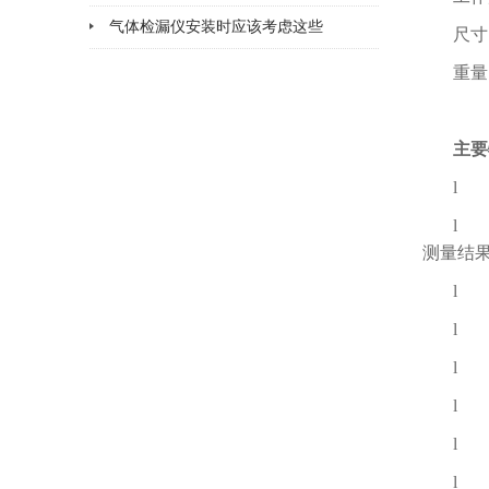
析
气体检漏仪安装时应该考虑这些
尺寸
重
主要
l 
l 
测量结
l 
l 
l 
l 
l 
l 