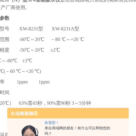
生产厂商使用。
参数
型号 XW-8231型 XW-8231A型
范围 -60℃～20℃ －80 ℃～+20 ℃
精度 -50℃～20℃ ±2℃
0℃～-60℃ ±3℃
5℃(－60 ℃～+20 ℃)
率 1ppm 1ppm
时间
20℃） 63%需45秒，90%需90秒 3～5分钟
 AC 220V
欢迎您！
置充电电池，充满后可使用10小时
来自局域网的朋友！有什么可以帮助您的
吗？
温度 －40℃～＋80℃