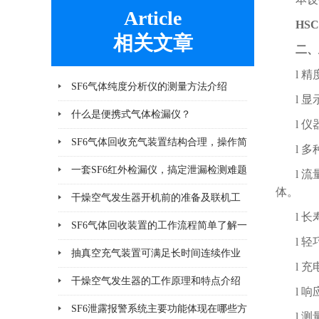
Article
HS
相关文章
二、
l 
SF6气体纯度分析仪的测量方法介绍
l 
什么是便携式气体检漏仪？
l 
SF6气体回收充气装置结构合理，操作简
l 
洁明了
一套SF6红外检漏仪，搞定泄漏检测难题
l 
体。
干燥空气发生器开机前的准备及联机工
l 
作有哪些
SF6气体回收装置的工作流程简单了解一
l 
下
抽真空充气装置可满足长时间连续作业
l 
的需要
干燥空气发生器的工作原理和特点介绍
l 
SF6泄露报警系统主要功能体现在哪些方
l 