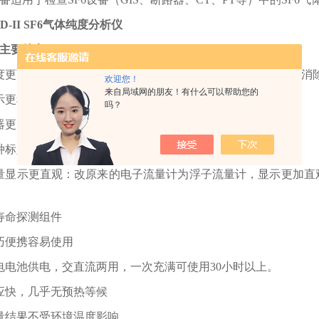
CD-II SF6气体纯度分析仪
主要特点
精度更可靠：采用新一代高精度传感器技术，多通道差分形式，消
欢迎您！
来自局域网的朋友！有什么可以帮助您的
显示更科学：数据测量采用质量比标定，和标准规程严格保持*。
吗？
仪器更智能：设置“去皮”和“满度”快捷键，反映速度小于3s。
多种标定方式：单点、多点标定模式，方便维护。
流量显示更直观：改原来的电子流量计为浮子流量计，显示更加直
长寿命探测组件
轻巧便携容易使用
充电电池供电，交直流两用，一次充满可使用30小时以上。
响应快，几乎无预热等候
测量结果不受环境温度影响