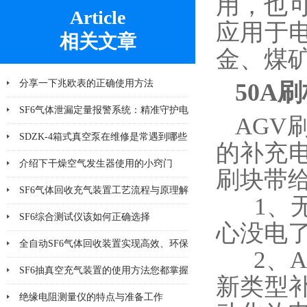
用，也
Article
应用于
相关文章
金、煤
分享一下兆欧表的正确使用方法
50A
SF6气体泄漏定量报警系统：精准守护电
AGV
气安全
SDZK-4箱式真空泵在维修是常遇到哪些
的补充
问题及解决办法
介绍下干燥空气发生器使用的小窍门
刷块带
SF6气体回收充气装置工艺流程与原理解
1、无
析
SF6综合测试仪该如何正确选择
心没电
全自动SF6气体回收装置实现高效、环保
2、A
的SF6气体回收
SF6抽真空充气装置的使用方法您都掌握
新类型
了吗
绝缘电阻测量仪的特点与准备工作