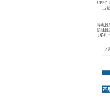
UPE
T2
导电性
防蚀性
T系列
全系