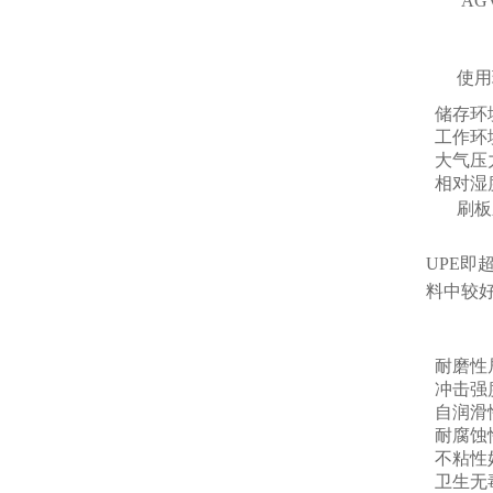
A
使用
储存环境
工作环境
大气压力：
相对湿度
刷板
UPE
料中较
耐磨性
冲击强
自润滑
耐腐蚀
不粘性
卫生无毒