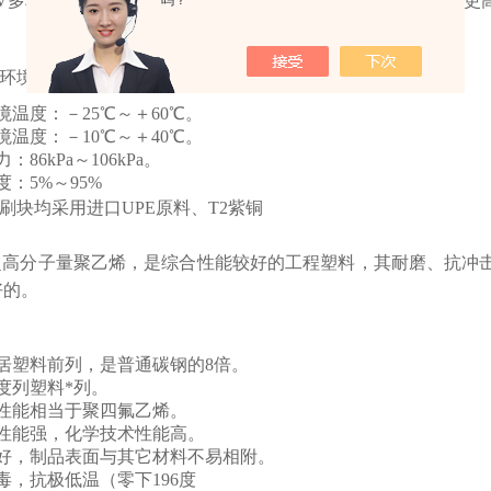
GV多种应用领域不仅对车辆本身、对其电池充电装置也提出了更
吗？
环境条件，常规件通用参数
温度：－25℃～＋60℃。
温度：－10℃～＋40℃。
86kPa～106kPa。
：5%～95%
刷块均采用进口UPE原料、T2紫铜
即超高分子量聚乙烯，是综合性能较好的工程塑料，其耐磨、抗冲
好的。
居塑料前列，是普通碳钢的8倍。
度列塑料*列。
性能相当于聚四氟乙烯。
性能强，化学技术性能高。
好，制品表面与其它材料不易相附。
，抗极低温（零下196度