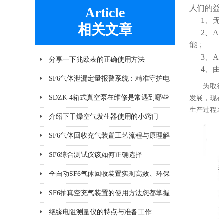
人们的
Article
1、无
相关文章
2、A
能；
3、A
分享一下兆欧表的正确使用方法
4、由
SF6气体泄漏定量报警系统：精准守护电
为取
气安全
SDZK-4箱式真空泵在维修是常遇到哪些
发展，现
生产过程
问题及解决办法
介绍下干燥空气发生器使用的小窍门
SF6气体回收充气装置工艺流程与原理解
析
SF6综合测试仪该如何正确选择
全自动SF6气体回收装置实现高效、环保
的SF6气体回收
SF6抽真空充气装置的使用方法您都掌握
了吗
绝缘电阻测量仪的特点与准备工作