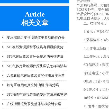
产品特点：
外形精巧美观，方便
PC材质外壳，安全耐
Article
产品设计符合CATIII
低电压自动提示，无
相关文章
二、技术特性：
1.显示：三位LC
变压器绕组变形测试仪主要功能特点介
2.采样速率：3次
绍
SF6在线泄漏报警系统具有明显的优势
3.工作电压范围：40
SF6气体回收装置环保技术的关键进展
5.工作环境：温度
6存储环境：温度：
SF6气体定量检漏仪探头应该怎样清洁与
7静态电流：小于
更换
六氟化硫气体回收装置的作用及注意事
8电源：3节7号
项
如何正确启动真空滤油机 你清楚吗
9仪表尺寸：116
SF6抽真空充气装置的使用方法您都掌握
10线长：800MM
了吗
在线泄漏报警系统整体结构设计合理
11.附件：便携包