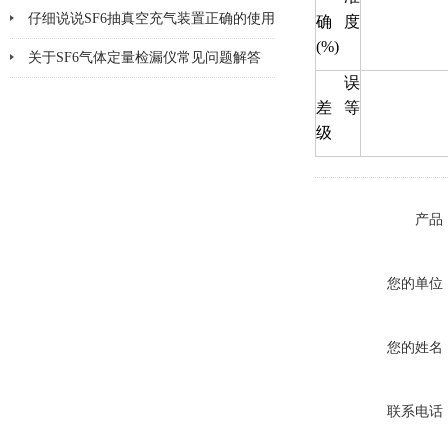
仔细说说SF6抽真空充气装置正确的使用
确度
(%)
方法
关于SF6气体定量检漏仪常见问题解答
误
差等
级
产品
您的单位
您的姓名
联系电话