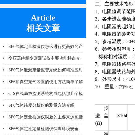
二、主要技术指标
1、电阻值调节范围：0.
Article
2、各步进盘准确
相关文章
3、电阻器的起始电
4、电阻器的参考功
5、参考温度：20±
SF6气体定量检漏仪怎么进行更高效的产
6、参考相对湿度：
标称相对湿度：25
品检漏?
变压器绕组变形测试仪主要功能特点介
7、电阻器线路与外
绍
SF6气体泄漏定量报警系统如何精准应对
8、电阻器线路与外
9、外形尺寸：410×
泄漏风险？
SF6抽真空充气装置的使用方法简单了解
10、重量：约5kg
一下
GIS在线局放监测系统构成包括那几个模
块
SF6气体纯度分析仪的测量方法介绍
步
进盘
×104
SF6气体定量检漏仪误差的主要来源包括
(Ω)
哪8个方面
SF6气体定性定量检测仪保障环境安全
准