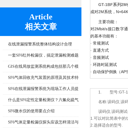
GT-1BF系列
2M
N×64
成对
系统，
Article
主要功能：
相关文章
2Mbit/s
对
接口数字
的基本功能有：
·
常规测试
在线泄漏报警系统整体结构设计合理
·
直通方式
一套SF6红外检漏仪，搞定泄漏检测难题
·
音频测试
·
环路时延测试
GIS在线局放监测系统构成包括那几个模
·
AP
自动保护倒换（
块
SF6气体回收充气装置的原理及其技术特
点分析
SF6在线泄漏报警系统为现场工作人员提
1.
型号:GT-
供更多一层可靠保护
什么是SF6定性定量检测仪？六氟化硫气
名称:误码仪,误
体检测设备
SF6微水仪的使用要点介绍
误码仪,误码测试
1.可以对比简表中的
SF6气体定量检漏仪探头应该怎样清洁与
2.选择适合的型号.