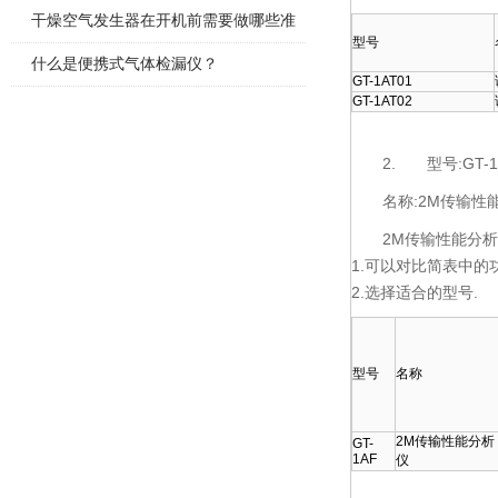
更换
干燥空气发生器在开机前需要做哪些准
型号
备工作
什么是便携式气体检漏仪？
GT-1AT01
GT-1AT02
2.
型号:GT-
名称:2M传输性
2M传输性能分
1.可以对比简表中的
2.选择适合的型号.
型号
名称
2M传输性能分析
GT-
1AF
仪