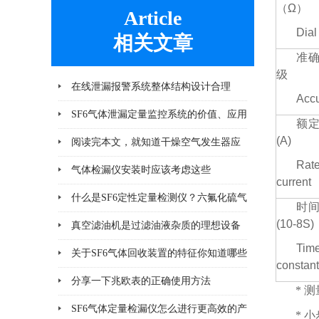
（Ω）
Article
Dial
相关文章
准
级
在线泄漏报警系统整体结构设计合理
Acc
SF6气体泄漏定量监控系统的价值、应用
额
(A)
及未来发展趋势
阅读完本文，就知道干燥空气发生器应
Rat
该注意哪几点小问题
气体检漏仪安装时应该考虑这些
current
什么是SF6定性定量检测仪？六氟化硫气
时
(10-8S)
体检测设备
真空滤油机是过滤油液杂质的理想设备
Tim
关于SF6气体回收装置的特征你知道哪些
constant
分享一下兆欧表的正确使用方法
* 
SF6气体定量检漏仪怎么进行更高效的产
* 