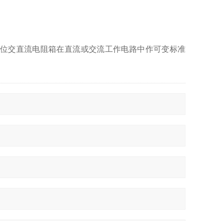
D/11型十进位交直流电阻箱在直流或交流工作电路中作可变标准