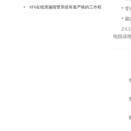
品检漏?
SF6在线泄漏报警系统有着严格的工作程
* 
序和要求
* 
ZX
电阻或