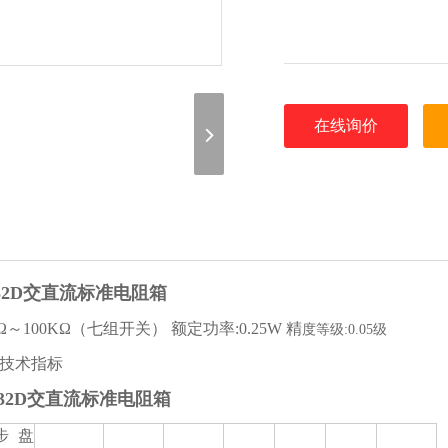
在线询价
32D交直流标准电阻箱
01Ω～100KΩ（七组开关） 额定功率:0.25W 精
度等级:0.05级
要技术指标
X32D交直流标准电阻箱
步盘