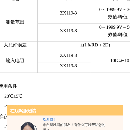
0～1999.9V～
ZX119-3
效值/峰值
测量范围
0～1999.9V～
ZX119-8
效值/峰值
大允许误差
±(1％RD＋2D)
ZX119-3
输入电阻
10GΩ±1
ZX119-8
3 使用条件
：20℃±5℃
：≤70%RH
4 贮存、运输条件
欢迎您！
来自局域网的朋友！有什么可以帮助您的
：-10℃~55℃