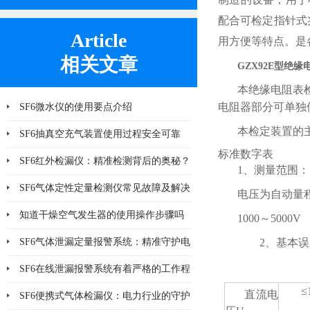
配合可检定指针式
Article
用方便等特点。是
相关文章
GZX92E型绝
本绝缘电阻表
电阻器部分可单独
SF6微水仪的使用要点介绍
本检定装置的
SF6抽真空充气装置使用过程安全可靠
标准数字表
SF6红外检漏仪：精准检测背后的奥秘？
1、测量范围：
SF6气体定性定量检测仪常见故障及解决
电压为自动量程
方法大全
知道干燥空气发生器的使用操作步骤吗
1000～5000V
2、基本误
SF6气体泄漏定量报警系统：精准守护电
气安全
SF6在线泄漏报警系统有着严格的工作程
≤
直流电
序和要求
SF6便携式气体检漏仪：电力行业的守护