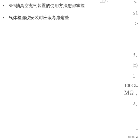
压U
＞
神
SF6抽真空充气装置的使用方法您都掌握
≤
了吗
气体检漏仪安装时应该考虑这些
＞
3
㈡
100G
MΩ，
2
盘阻