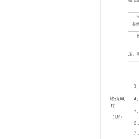
指
压、
3
4
峰值电
压
5
（U
）
f
6
7