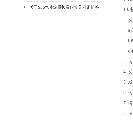
方法
关于SF6气体定量检漏仪常见问题解答
10
2.
a)
b)
c)
3.
4.
5.
6.
7.
8.