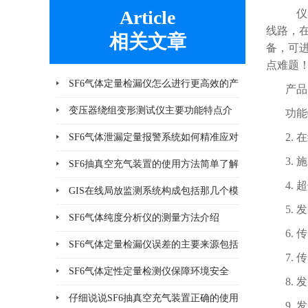
Article
仪器
线路，
相关文章
备，可
点难题
SF6气体定量检漏仪怎么进行更高效的产
产品
品检漏?
变压器绕组变形测试仪主要功能特点介
功能
绍
2.
SF6气体泄漏定量报警系统如何精准应对
3.
泄漏风险？
SF6抽真空充气装置的使用方法简单了解
4.
一下
GIS在线局放监测系统构成包括那几个模
5.
块
SF6气体纯度分析仪的测量方法介绍
6.
SF6气体定量检漏仪误差的主要来源包括
7.
哪8个方面
SF6气体定性定量检测仪保障环境安全
8.
仔细说说SF6抽真空充气装置正确的使用
9.