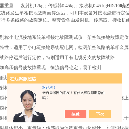
重量 发射机12kg；传感器0.45kg；接收机0.45 kg
HD-100
架
在线路发生单相接地故障而停运后，可用本设备对接地点进行定
进行多条线路的故障定位。整套设备由发射机、传感器、接收机
！
别称小电流接地系统单相接地故障测试仪，架空线接地故障定位
特性1. 适用于小电流接地系统配电网，检测架空线路的单相金
 在线路停运后进行定位，特别适用于有电缆分支的故障线路
 施加高压信号使故障重现，恒流信号稳定，易于检测
 超低频信号避免系统电容影响，能对高阻值故障进行定位
 发射机安全特性，高压启动闭锁功能、允许短路输出
欢迎您！
来自局域网的朋友！有什么可以帮助您的
 传感器使用高灵敏度传感器，开口设计，无需闭合，方便在线路
吗？
 传感器和接收机无线信号传输，安全可靠
 发射机可使用市电、发电机或汽车逆变器供电，传感器和接收机
 发射机体积小，重量轻；传感器为体积重量小化设计，方便沿线