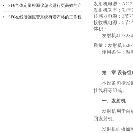
发射机电源：AC 
SF6气体定量检漏仪怎么进行更高效的产
发射机功率：功率9
传感器电源：3节
品检漏?
SF6在线泄漏报警系统有着严格的工作程
接收机电源：5节
序和要求
体积：
发射机417×234
质量：发射机16.8kg
使用条件：温度:
第二章
设备
组
本设备包括发
挂线杆等组成。
一、
发射机
发射机用于向
回发射机。
发射机面板如图2