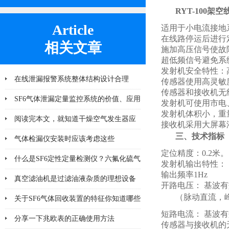
RYT-100
Article
适用于小电流接地
在线路停运后进行
相关文章
施加高压信号使故
超低频信号避免系
发射机安全特性：
在线泄漏报警系统整体结构设计合理
传感器使用高灵敏
传感器和接收机无
SF6气体泄漏定量监控系统的价值、应用
发射机可使用市电
发射机体积小，重
及未来发展趋势
阅读完本文，就知道干燥空气发生器应
接收机采用大屏幕
三、技术指
该注意哪几点小问题
气体检漏仪安装时应该考虑这些
定位精度：0.2米。
什么是SF6定性定量检测仪？六氟化硫气
发射机输出特性：
输出频率1Hz
体检测设备
真空滤油机是过滤油液杂质的理想设备
开路电压： 基波有效
（脉动直流，峰
关于SF6气体回收装置的特征你知道哪些
短路电流： 基波有
分享一下兆欧表的正确使用方法
传感器与接收机的