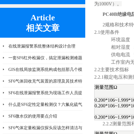
为1000V）。
PC40B绝缘
Article
2规格和技术特
相关文章
2.1使用条件
环境温度 10
在线泄漏报警系统整体结构设计合理
相对湿度 ≤7
供电电流 交流22
一套SF6红外检漏仪，搞定泄漏检测难题
工作室内无强烈
2.2主要技术指标
GIS在线局放监测系统构成包括那几个模
2.2.1额定电压和
块
SF6气体回收充气装置的原理及其技术特
测量范围Ω
点分析
SF6在线泄漏报警系统为现场工作人员提
0.200*106~1.999*1
供更多一层可靠保护
什么是SF6定性定量检测仪？六氟化硫气
0.200*106~1.999*1
体检测设备
SF6微水仪的使用要点介绍
0.200*106~1.999*1
2.2.2测量范
SF6气体定量检漏仪探头应该怎样清洁与
测量范围Ω