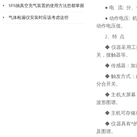
神
SF6抽真空充气装置的使用方法您都掌握
● 电 流: 
了吗
气体检漏仪安装时应该考虑这些
● 动作电压:
动作电压值。
2、特 点
◆ 仪器采用
关，接触器等。
◆ 传感器：
◆ 触发方式
分合开关。
◆ 主机大屏
波形图谱。
◆ 主机可存储
◆ 仪器具有
及图谱。