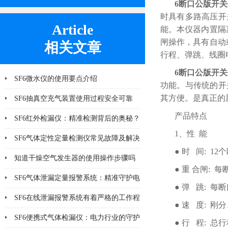
6断口公版开
时具有多路高压开
Article
能。本仪器内置隔
闸操作，具有自动
相关文章
行程、弹跳、线圈
6断口公版开
SF6微水仪的使用要点介绍
功能。与传统的开
其方便。是真正的
SF6抽真空充气装置使用过程安全可靠
产品特点
SF6红外检漏仪：精准检测背后的奥秘？
1、性 能
SF6气体定性定量检测仪常见故障及解决
● 时 间: 
方法大全
知道干燥空气发生器的使用操作步骤吗
● 重 合闸:
SF6气体泄漏定量报警系统：精准守护电
● 弹 跳:
气安全
SF6在线泄漏报警系统有着严格的工作程
● 速 度: 
序和要求
SF6便携式气体检漏仪：电力行业的守护
● 行 程: 