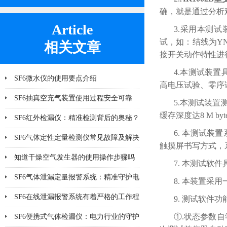
确，就是通过分析
Article
3.采用本测
试，如：结线为YN
相关文章
接开关动作特性进
4.本测试装
SF6微水仪的使用要点介绍
高电压试验、零序
SF6抽真空充气装置使用过程安全可靠
5.本测试装置
缓存深度达8 M 
SF6红外检漏仪：精准检测背后的奥秘？
6. 本测试
SF6气体定性定量检测仪常见故障及解决
触摸屏书写方式，
方法大全
知道干燥空气发生器的使用操作步骤吗
7. 本测试
SF6气体泄漏定量报警系统：精准守护电
8. 本装置采
气安全
SF6在线泄漏报警系统有着严格的工作程
9. 测试软件功
序和要求
①.状态参数
SF6便携式气体检漏仪：电力行业的守护