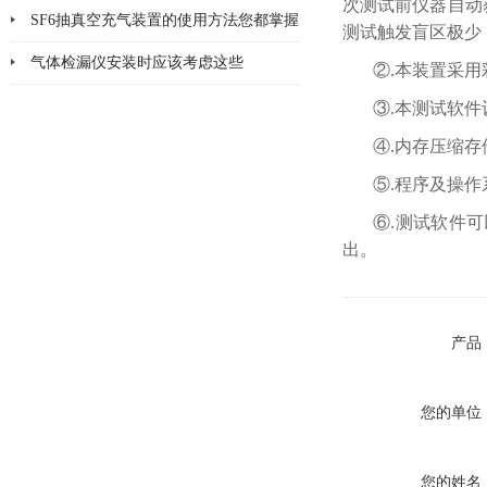
次测试前仪器自动
神
SF6抽真空充气装置的使用方法您都掌握
测试触发盲区极少
了吗
气体检漏仪安装时应该考虑这些
②.本装置采
③.本测试软
④.内存压缩存
⑤.程序及操
⑥.测试软件可
出。
产品
您的单位
您的姓名