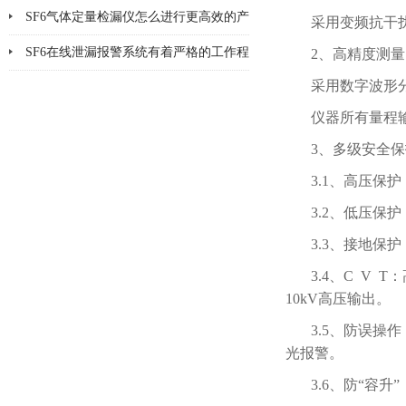
SF6气体定量检漏仪怎么进行更高效的产
采用变频抗干
品检漏?
SF6在线泄漏报警系统有着严格的工作程
2、高精度测量
采用数字波形
序和要求
仪器所有量程
3、多级安全
3.1、高压
3.2、低压保
3.3、接地
3.4、C V
10kV高压输出。
3.5、防误
光报警。
3.6、防“容