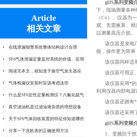
glJS系列
变频
下，现场测量各种
Article
（Cx）。仪器为
观、无需换算、精
相关文章
以测量高压介损。
该仪器是发电
在线泄漏报警系统整体结构设计合理
能，操作更为简单
SF6气体泄漏定量监控系统的价值、应用
该仪器同样适
及未来发展趋势
阅读完本文，就知道干燥空气发生器应
该仪器可用正
该注意哪几点小问题
气体检漏仪安装时应该考虑这些
该仪器采用*
利用仪器内部电源试验
什么是SF6定性定量检测仪？六氟化硫气
该仪器还拥有*
体检测设备
真空滤油机是过滤油液杂质的理想设备
该仪器还采用
关于SF6气体回收装置的特征你知道哪些
glJS系列
变频
分享一下兆欧表的正确使用方法
1、变频抗干扰