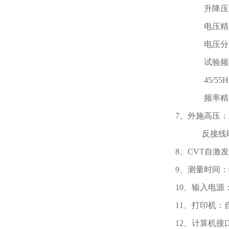
升降压方式
电压精度：±(
电压分辨
试验频率：45
45/55Hz、5
频率精度：±
7、外施高压：
反接线时Z大试
8、CVT自激
9、测量时间：
10、输入电源：
11、打印机：
12、计算机接口