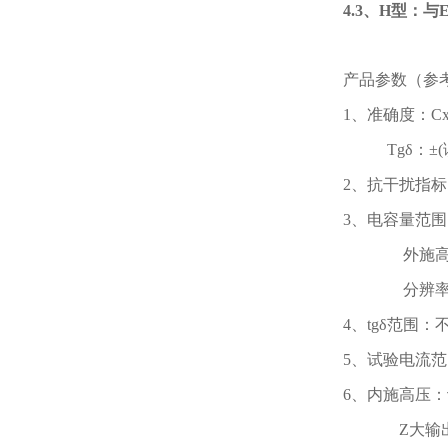
4.3、H型：
产品参数（参考标准：
1、准确度：Cx 
Tgδ：±(读数×
2、抗干扰指标
3、电容量范围：内施
外施高压：3pF～
分辨率：Z高
4、tgδ范围
5、试验电流范围
6、内施高压：设
Z大输出电流