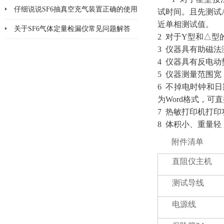
仔细说说SF6抽真空充气装置正确的使用
试时间。且先测试
近单相测试值。
方法
关于SF6气体定量检漏仪常见问题解答
2 对于Y型和△
3 仪器具有助磁
4 仪器具有反电
5 仪器测量范围宽
6 不掉电时钟和
为Word格式，可
7 热敏打印机打
8 体积小、重量
附件清单
直阻仪主机
测试导线
电源线