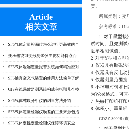
宽。
Article
所属类别：变
相关文章
参考标准：DL/T84
1 对于星型
试时间。且先测试
SF6气体定量检漏仪怎么进行更高效的产
近单相测试值。
品检漏?
变压器绕组变形测试仪主要功能特点介
2 对于Y型和△
3 仪器具有助磁
绍
SF6气体泄漏定量报警系统如何精准应对
4 仪器具有反电
泄漏风险？
SF6抽真空充气装置的使用方法简单了解
5 仪器测量范围宽
6 不掉电时钟和
一下
GIS在线局放监测系统构成包括那几个模
为Word格式，可
块
SF6气体纯度分析仪的测量方法介绍
7 热敏打印机打
8 体积小、重量
SF6气体定量检漏仪误差的主要来源包括
GDZZ-3000B
哪8个方面
SF6气体定性定量检测仪保障环境安全
1 对于星型