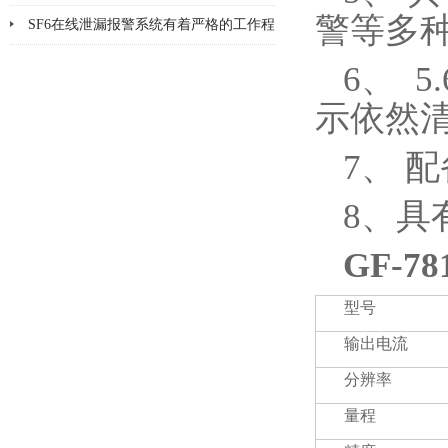
警等多
品检漏?
SF6在线泄漏报警系统有着严格的工作程
序和要求
6、 
示依然
7、 
8、具
GF-78
型号
输出电流
分辨率
量程