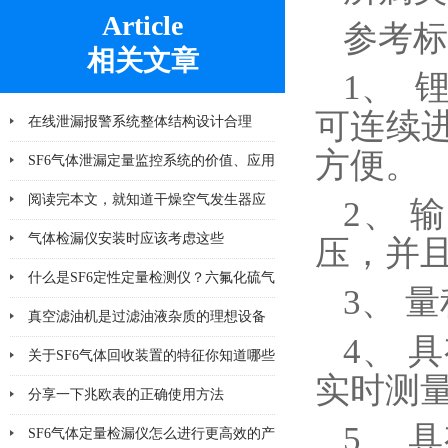
Article
参考标准：
相关文章
1、 
可连续
在线泄漏报警系统整体结构设计合理
方便。
SF6气体泄漏定量监控系统的价值、应用
及未来发展趋势
阅读完本文，就知道干燥空气发生器应
2、 
该注意哪几点小问题
气体检漏仪安装时应该考虑这些
压，并
什么是SF6定性定量检测仪？六氟化硫气
3、 
体检测设备
真空滤油机是过滤油液杂质的理想设备
4、 
关于SF6气体回收装置的特征你知道哪些
实时测
分享一下兆欧表的正确使用方法
5、 
SF6气体定量检漏仪怎么进行更高效的产