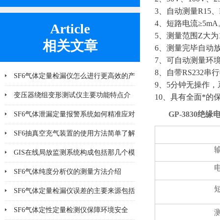
3、自动测量R15
4、短路电流≥5mA
Article
5、测量范围Z大为
相关文章
6、测量完毕自动
7、可自动测量环
8、自带RS232
SF6气体定量检漏仪怎么进行更高效的产
9、5分钟无操作
品检漏?
变压器绕组变形测试仪主要功能特点介
10、具有全面*
绍
GP-3830绝
SF6气体泄漏定量报警系统如何精准应对
泄漏风险？
SF6抽真空充气装置的使用方法简单了解
一下
GIS在线局放监测系统构成包括那几个模
块
SF6气体纯度分析仪的测量方法介绍
SF6气体定量检漏仪误差的主要来源包括
哪8个方面
SF6气体定性定量检测仪保障环境安全