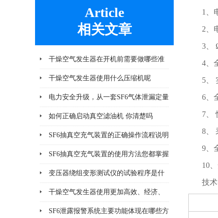
Article
1、
相关文章
2、
3、
干燥空气发生器在开机前需要做哪些准
4、
备工作
干燥空气发生器使用什么压缩机呢
5、
6、
电力安全升级，从一套SF6气体泄漏定量
7、
监控系统开始
如何正确启动真空滤油机 你清楚吗
8、
SF6抽真空充气装置的正确操作流程说明
9、
SF6抽真空充气装置的使用方法您都掌握
10
了吗
变压器绕组变形测试仪的试验程序是什
技术
么
干燥空气发生器使用更加高效、经济、
安全、环保
SF6泄露报警系统主要功能体现在哪些方