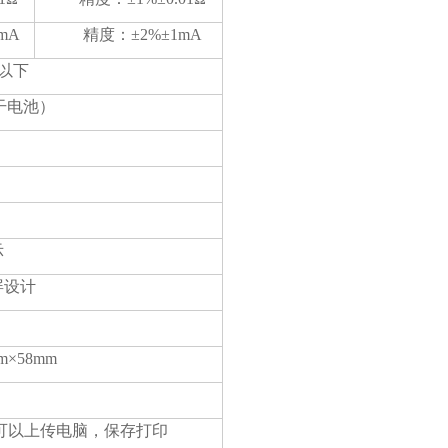
mA
精度：±2%±1mA
h以下
性干电池）
示
屏设计
m×58mm
可以上传电脑，保存打印