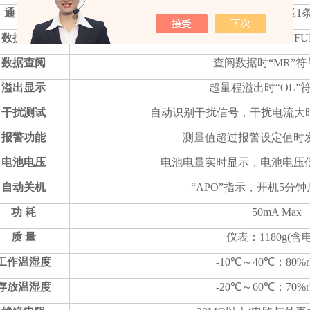
通 讯 线
USB通讯线1
数据存储
500组，“MEM”存储指示，显示“F
数据查阅
查阅数据时“MR”
溢出显示
超量程溢出时“OL”
干扰测试
自动识别干扰信号，干扰电流大时“
报警功能
测量值超过报警设定值时
电池电压
电池电量实时显示，电池电压
自动关机
“APO”指示，开机5分
功 耗
50mA Max
质 量
仪表：1180g(含
工作温湿度
-10℃～40℃；80%
存放温湿度
-20℃～60℃；70%