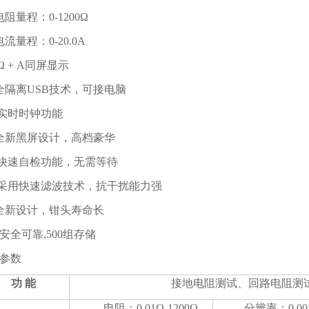
电阻量程：0-1200Ω
电流量程：0-20.0A
 Ω + A同屏显示
全隔离USB技术，可接电脑
 实时时钟功能
全新黑屏设计，高档豪华
 快速自检功能，无需等待
 采用快速滤波技术，抗干扰能力强
全新设计，钳头寿命长
、安全可靠,500组存储
参数
功 能
接地电阻测试、回路电阻测
电阻：0.01Ω-1200Ω
分辨率：0.00