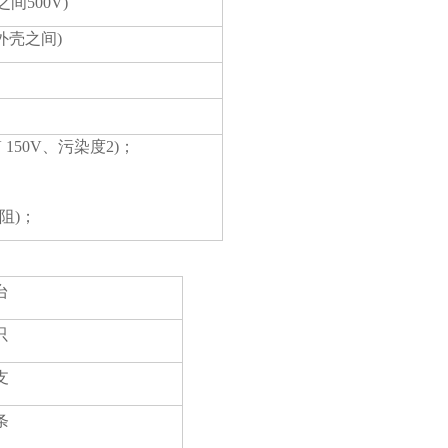
间500V)
与外壳之间)
 IV 150V、污染度2)；
；
电阻)；
台
只
支
条