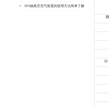
面
SF6抽真空充气装置的使用方法简单了解
一下
Ω