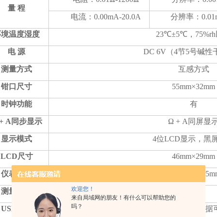
量 程
电流：0.00mA-20.0A
分辨率：0.01
环境温度湿度
23℃±5℃，75%r
电 源
DC 6V（4节5号碱
测量方式
互感方式
钳口尺寸
55mm×32mm
时钟功能
有
 + A同步显示
Ω + A同屏显
显示模式
4位LCD显示，黑
LCD尺寸
46mm×29mm
仪表尺寸
长宽高：285mm×85m
欢迎您！
测量时间
2次/秒
来自局域网的朋友！有什么可以帮助您的
吗？
USB接口
具有USB接口，软件监控，存储数据