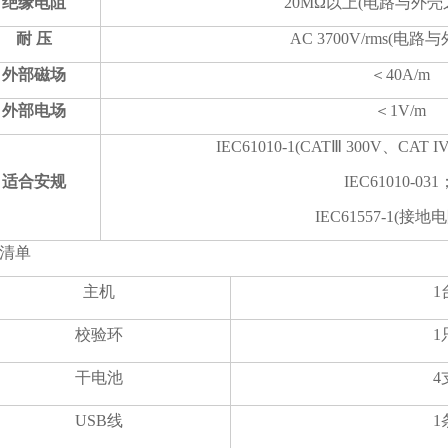
绝缘电阻
20MΩ以上(电路与外壳之
耐 压
AC 3700V/rms(电路
外部磁场
＜40A/m
外部电场
＜1V/m
IEC61010-1(CATⅢ 300V、CAT
适合安规
IEC61010-031
IEC61557-1(接地
清单
主机
1
校验环
1
干电池
4
USB线
1