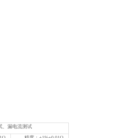
询
试、漏电流测试
1Ω
精度：±1%±0.01Ω