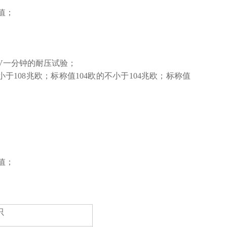
阻值；
；
KV一分钟的耐压试验；
108兆欧；标称值104欧的不小于104兆欧；标称值
询
阻值；
只