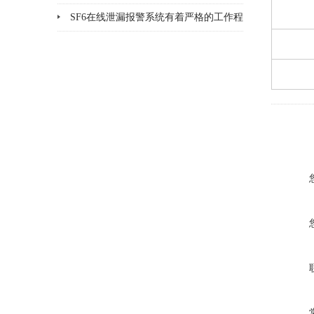
品检漏?
SF6在线泄漏报警系统有着严格的工作程
序和要求