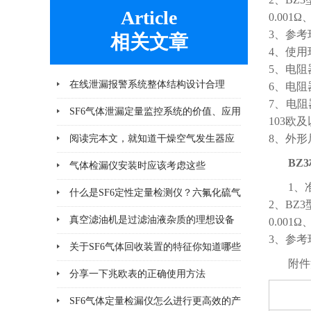
Article
0.001Ω
3、参考
相关文章
4、使用
5、电阻
在线泄漏报警系统整体结构设计合理
6、电阻
7、电阻
SF6气体泄漏定量监控系统的价值、应用
103欧
及未来发展趋势
8、外形
阅读完本文，就知道干燥空气发生器应
BZ
该注意哪几点小问题
气体检漏仪安装时应该考虑这些
1、
什么是SF6定性定量检测仪？六氟化硫气
2、BZ
体检测设备
真空滤油机是过滤油液杂质的理想设备
0.001Ω
3、参考
关于SF6气体回收装置的特征你知道哪些
附件
分享一下兆欧表的正确使用方法
SF6气体定量检漏仪怎么进行更高效的产