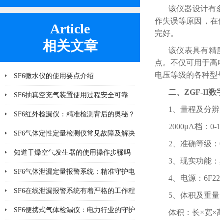
该仪器设计有
作失误等原因，在
Article
完好。
相关文章
该仪表具有精
点。不仅可用于高
电压等级的各种型
SF6微水仪的使用要点介绍
二、
ZGF-II
数
SF6抽真空充气装置使用过程安全可靠
1、量程及分
SF6红外检漏仪：精准检测背后的奥秘？
2000μA档：0-
SF6气体定性定量检测仪常见故障及解决
2、准确等级：0
方法大全
知道干燥空气发生器的使用操作步骤吗
3、现实功能
SF6气体泄漏定量报警系统：精准守护电
4、电源：6F2
气安全
SF6在线泄漏报警系统有着严格的工作程
5、体积及重量
序和要求
SF6便携式气体检漏仪：电力行业的守护
体积：长×宽×高：