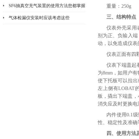
神
SF6抽真空充气装置的使用方法您都掌握
重量：250g
三、结构特点
了吗
气体检漏仪安装时应该考虑这些
仪表外壳采用
别为正、负输入端
动，以免造成仪表
仪表正面有四
仪表下端盖起
为8mm，如用户
使下托板可以拉出
左上侧有LOBA
板，撬出下端盖，
消失应及时更换电
内件使用0.
性、稳定性及准确
四、使用方法