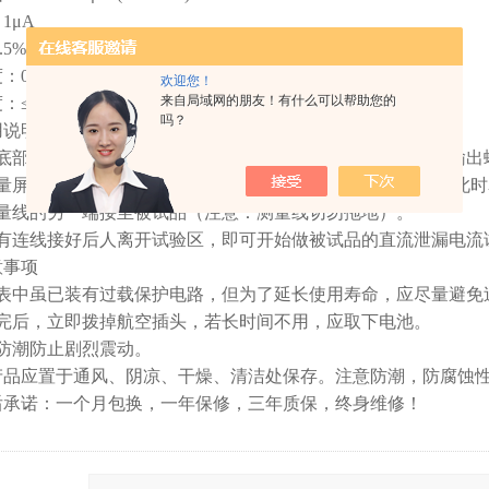
1μA
5%±1d
：0～40℃
欢迎您！
来自局域网的朋友！有什么可以帮助您的
：≤85%
吗？
用说明
表底部直接插入高压发生器或轻型试验变压器顶部的直流高压输出
量屏蔽线装有航空插头的一端对准仪表的顶部航空插座插上,此时表
测量线的另一端接至被试品（注意：测量线切勿拖地）。
所有连线接好后人离开试验区，即可开始做被试品的直流泄漏电流
意事项
仪表中虽已装有过载保护电路，但为了延长使用寿命，应尽量避免
量完后，立即拨掉航空插头，若长时间不用，应取下电池。
意防潮防止剧烈震动。
产品应置于通风、阴凉、干燥、清洁处保存。注意防潮，防腐蚀
后承诺：一个月包换，一年保修，三年质保，终身维修！