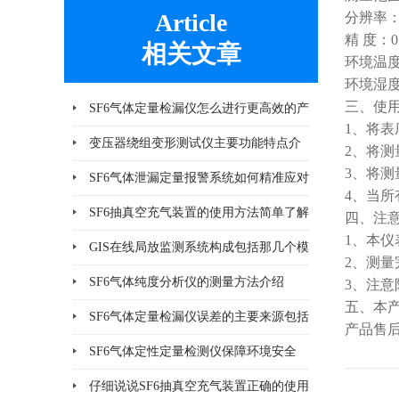
Article
分辨率：
精 度：0.
相关文章
环境温度
环境湿度
三、使
SF6气体定量检漏仪怎么进行更高效的产
1、将
品检漏?
变压器绕组变形测试仪主要功能特点介
2、将测
3、将
绍
SF6气体泄漏定量报警系统如何精准应对
4、当
泄漏风险？
SF6抽真空充气装置的使用方法简单了解
四、注
1、本
一下
GIS在线局放监测系统构成包括那几个模
2、测
块
SF6气体纯度分析仪的测量方法介绍
3、注
五、本
SF6气体定量检漏仪误差的主要来源包括
产品售
哪8个方面
SF6气体定性定量检测仪保障环境安全
仔细说说SF6抽真空充气装置正确的使用