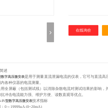
在线询价
简述
是用于测量直流泄漏电流的仪表，它可与直流高
V型数字高压微安表
围内各种仪器的电流测量。
采用全屏蔽（包括测试线）以消除杂散电流对测试结果的影响，
和抗冲击电流能力强、维护方便、读数直观等优点。
技术指标
B-IV型数字高压微安表
0～19999μA (0~20mA)