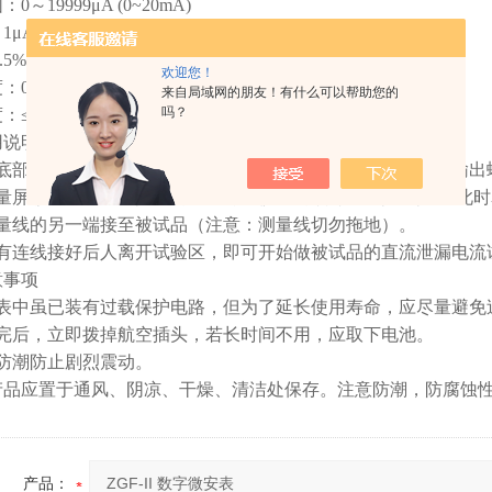
0～19999μA (0~20mA)
1μA
5%±1d
欢迎您！
：0～40℃
来自局域网的朋友！有什么可以帮助您的
吗？
：≤85%
用说明
表底部直接插入高压发生器或轻型试验变压器顶部的直流高压输出
量屏蔽线装有航空插头的一端对准仪表的顶部航空插座插上,此时表
测量线的另一端接至被试品（注意：测量线切勿拖地）。
所有连线接好后人离开试验区，即可开始做被试品的直流泄漏电流
意事项
仪表中虽已装有过载保护电路，但为了延长使用寿命，应尽量避免
量完后，立即拨掉航空插头，若长时间不用，应取下电池。
意防潮防止剧烈震动。
产品应置于通风、阴凉、干燥、清洁处保存。注意防潮，防腐蚀
产品：