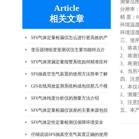
测量范围：
Article
分辨率：
相关文章
精 度：0.
环境温度
环境湿度
SF6气体定量检漏仪怎么进行更高效的产
三、使
1、将
品检漏?
变压器绕组变形测试仪主要功能特点介
2、将测
绍
SF6气体泄漏定量报警系统如何精准应对
3、将
4、当
泄漏风险？
SF6抽真空充气装置的使用方法简单了解
四、注
一下
GIS在线局放监测系统构成包括那几个模
1、本
2、测
块
SF6气体纯度分析仪的测量方法介绍
3、注
五、本
SF6气体定量检漏仪误差的主要来源包括
哪8个方面
SF6气体定性定量检测仪保障环境安全
仔细说说SF6抽真空充气装置正确的使用