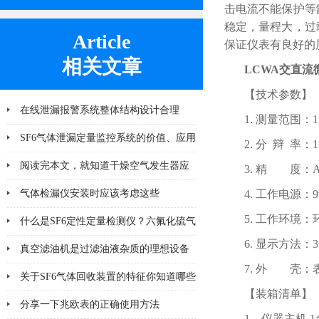
击电流不能保护等
稳定，量程大，过
Article
保证仪表有良好的
相关文章
LCWA交直流
【技术参数】
在线泄漏报警系统整体结构设计合理
1. 测量范围：
SF6气体泄漏定量监控系统的价值、应用
2. 分 辩 率：1
及未来发展趋势
阅读完本文，就知道干燥空气发生器应
3. 精 度：AC
该注意哪几点小问题
气体检漏仪安装时应该考虑这些
4. 工作电源：
5. 工作环境
什么是SF6定性定量检测仪？六氟化硫气
6. 显示方法
体检测设备
真空滤油机是过滤油液杂质的理想设备
7. 外 壳：
关于SF6气体回收装置的特征你知道哪些
【装箱清单】
分享一下兆欧表的正确使用方法
1．仪器主机 1