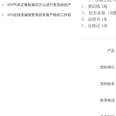
SF6气体定量检漏仪怎么进行更高效的产
2．测试线 1根
3． 铝合金箱（选
品检漏?
SF6在线泄漏报警系统有着严格的工作程
4．说明书 1本
序和要求
5．合格证 1张
产品
您的单位
您的姓名
联系电话