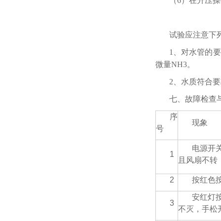
（6）在升压
试验应注意下
1、对水管的要
微量NH3。
2、水质符合要
七、故障检查
序
现象
号
电源开
1
且风扇不转
2
按红色
安红灯
3
不灭，手松