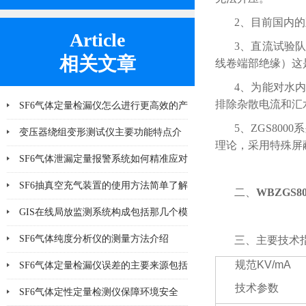
2、目前国内的
Article
3、直流试验
相关文章
线卷端部绝缘）这
4、为能对水
排除杂散电流和汇
SF6气体定量检漏仪怎么进行更高效的产
5、ZGS80
品检漏?
变压器绕组变形测试仪主要功能特点介
理论，采用特殊屏
绍
SF6气体泄漏定量报警系统如何精准应对
泄漏风险？
SF6抽真空充气装置的使用方法简单了解
二、
WBZGS80
一下
GIS在线局放监测系统构成包括那几个模
块
SF6气体纯度分析仪的测量方法介绍
三、主要技术
规范
KV/mA
SF6气体定量检漏仪误差的主要来源包括
技术参数
哪8个方面
SF6气体定性定量检测仪保障环境安全