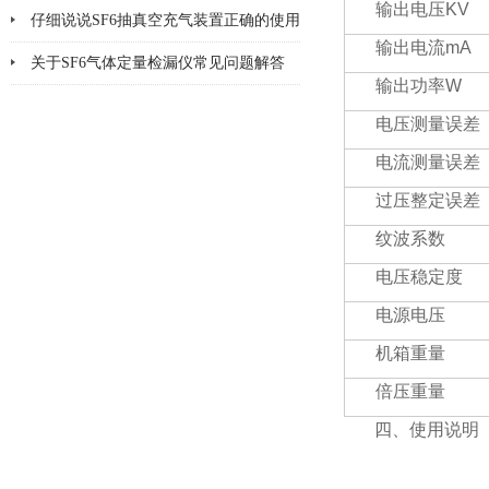
输出电压
KV
仔细说说SF6抽真空充气装置正确的使用
输出电流
mA
方法
关于SF6气体定量检漏仪常见问题解答
输出功率
W
电压测量误差
电流测量误差
过压整定误差
纹波系数
电压稳定度
电源电压
机箱重量
倍压重量
四、使用说明